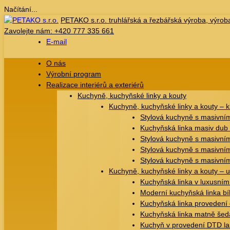
Načítání...
Přejít
PETAKO s.r.o.
truhlářská a řezbářská výroba, výroba
k
Zavolejte nám:
+420 777 335 661
obsahu
E-mail
webu
O nás
Výrobní program
Realizace interiérů a exteriérů
Kuchyně, kuchyňské linky a kouty
Kuchyně, kuchyňské linky a kouty – k
Stylová kuchyně s masivní
Kuchyňská linka masiv dub
Stylová kuchyně s masivním
Stylová kuchyně s masivním
Stylová kuchyně s masivním
Kuchyně, kuchyňské linky a kouty – 
Kuchyňská linka v luxusní
Moderní kuchyňská linka bí
Kuchyňská linka provedení 
Kuchyňská linka matně še
Kuchyň v provedení DTD l