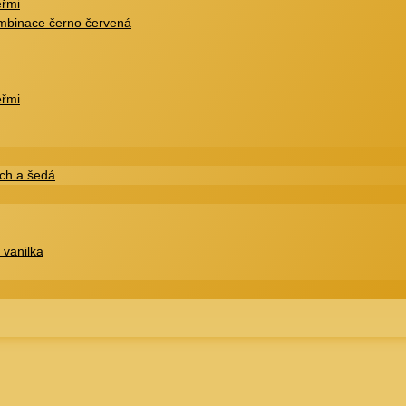
eřmi
ombinace černo červená
eřmi
ech a šedá
 vanilka