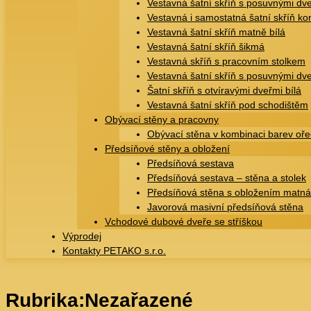
Vestavná šatní skříň s posuvnými dv
Vestavná i samostatná šatní skříň k
Vestavná šatní skříň matně bílá
Vestavná šatní skříň šikmá
Vestavná skříň s pracovním stolkem
Vestavná šatní skříň s posuvnými dv
Šatní skříň s otvíravými dveřmi bílá
Vestavná šatní skříň pod schodištěm
Obývací stěny a pracovny
Obývací stěna v kombinaci barev oř
Předsíňové stěny a obložení
Předsíňová sestava
Předsíňová sestava – stěna a stolek
Předsíňová stěna s obložením matná
Javorová masivní předsíňová stěna
Vchodové dubové dveře se stříškou
Výprodej
Kontakty PETAKO s.r.o.
Rubrika:
Nezařazené