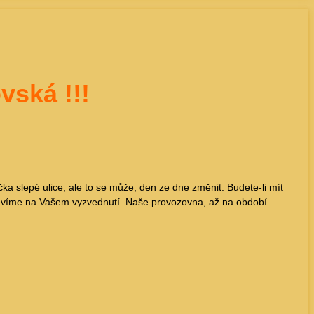
ovská
!!!
 slepé ulice, ale to se může, den ze dne změnit. Budete-li mít
luvíme na Vašem vyzvednutí. Naše provozovna, až na období