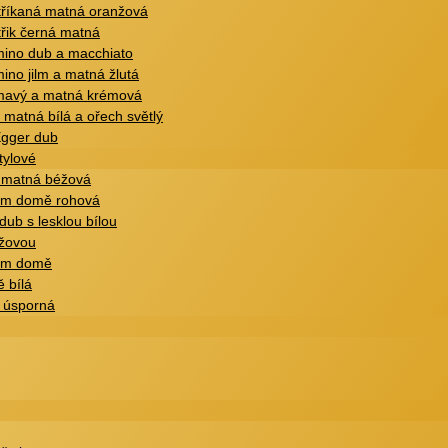
tříkaná matná oranžová
řik černá matná
ino dub a macchiato
no jilm a matná žlutá
mavý a matná krémová
matná bílá a ořech světlý
Egger dub
tylové
 matná béžová
vém domě rohová
dub s lesklou bílou
éžovou
vém domě
 bílá
ě úsporná