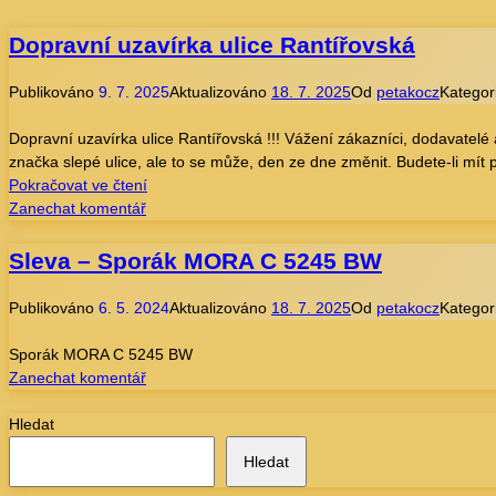
Dopravní uzavírka ulice Rantířovská
Publikováno
9. 7. 2025
Aktualizováno
18. 7. 2025
Od
petakocz
Kategor
Dopravní uzavírka ulice Rantířovská !!! Vážení zákazníci, dodavatel
značka slepé ulice, ale to se může, den ze dne změnit. Budete-li mí
Dopravní
Pokračovat ve čtení
na
uzavírka
Zanechat komentář
Dopravní
ulice
uzavírka
Rantířovská
Sleva – Sporák MORA C 5245 BW
ulice
Rantířovská
Publikováno
6. 5. 2024
Aktualizováno
18. 7. 2025
Od
petakocz
Kategor
Sporák MORA C 5245 BW
na
Zanechat komentář
Sleva
–
Hledat
Sporák
Hledat
MORA
C