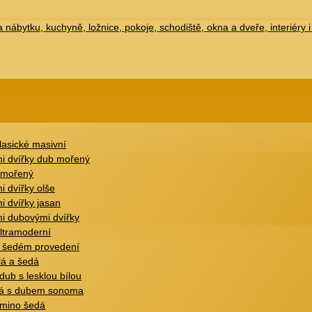
 nábytku, kuchyně, ložnice, pokoje, schodiště, okna a dveře, interiéry i
lasické masivní
mi dvířky dub mořený
 mořený
i dvířky olše
i dvířky jasan
i dubovými dvířky
ultramoderní
m šedém provedení
lá a šedá
dub s lesklou bílou
dá s dubem sonoma
amino šedá