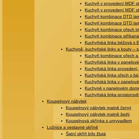
Kuchyň v provedení MDF s
Kuchyň v provedení MDF st
Kuchyň kombinace DTD lam
Kuchyň kombinace DTD lami
Kuchyň kombinace ořech t
Kuchyň kombinace stříkaná 
Kuchyňská linka béžová s 
Kuchyně, kuchyňské linky a kouty – s
Kuchyň kombinace ořech a
Kuchyňská linka v panelo
Kuchyňská linka provedení 
Kuchyňská linka ořech s b
Kuchyňská linka v panelo
Kuchyně v panelovém domě
Kuchyňská linka prostorov
Koupelnový nábytek
Koupelnový nábytek matně černý
Koupelnový nábytek matně šedý
Koupelnová skřínka s umyvadlem
Ložnice a vestavné skříně
Šatní skříň bílo žlutá