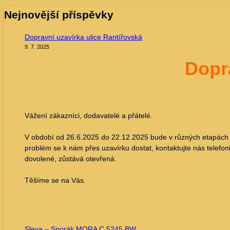
5245
Nejnovější příspěvky
BW
Dopravní uzavírka ulice Rantířovská
9. 7. 2025
Dopr
Vážení zákazníci, dodavatelé a přátelé.
V období od 26.6.2025 do 22.12.2025 bude v různých etapách uz
problém se k nám přes uzavírku dostat, kontaktujte nás tele
dovolené, zůstává otevřená.
Těšíme se na Vás.
Sleva – Sporák MORA C 5245 BW